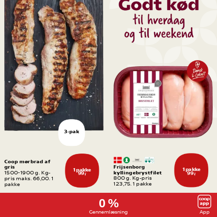
3-pak
Coop mørbrad af 
gris
Frijsenborg 
1 pakke
1 pakke
kyllingebrystfilet
1500-1900 g. Kg-
99,-
99,-
800 g. Kg-pris 
pris maks. 66,00. 1 
123,75. 1 pakke
pakke
0 %
Gennemlæsning
App