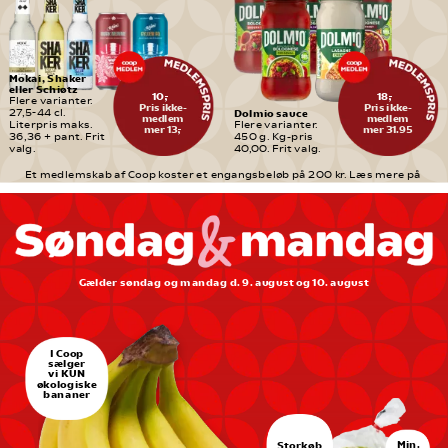
Mokai, Shaker 
eller Schiøtz
10,-
18,-
Flere varianter. 
Pris ikke-
Pris ikke-
Dolmio sauce
27,5-44 cl. 
medlem
medlem
Literpris maks. 
Flere varianter. 
mer 13,-
mer 31.95
36,36 + pant. Frit 
450 g. Kg-pris 
valg.
40,00. Frit valg.
Et medlemskab af Coop koster et engangsbeløb på 200 kr. Læs mere på 
medlem.coop.dk
Gælder søndag og mandag d. 9. august og 10. august
I Coop
sælger
vi KUN
økologiske
bananer
Min.
Storkøb