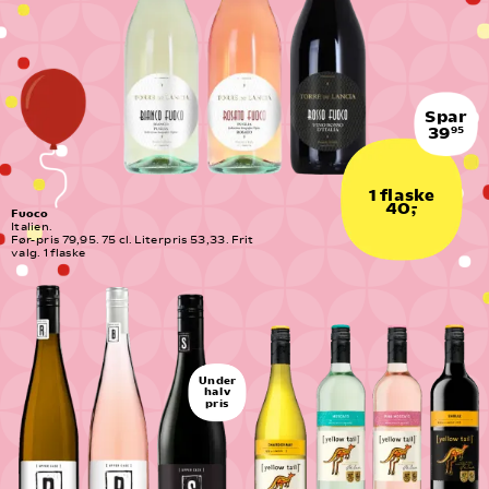
Spar
39
95
1 flaske
40,-
Fuoco
Italien.
Før-pris 79,95. 75 cl. Literpris 53,33. Frit 
valg. 1 flaske
Under
halv
pris