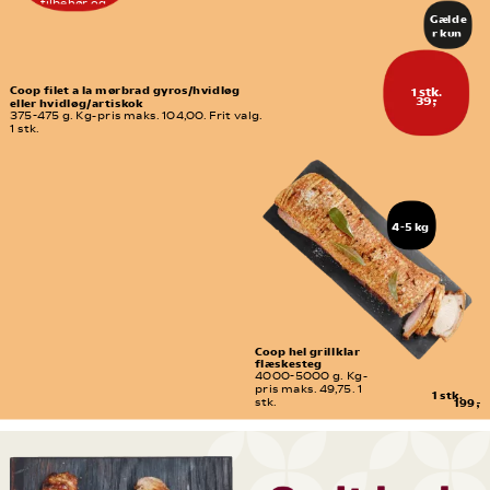
eller 
tilbehør og 
delikates
sammensæt 
Gælde
se-
præcis den menu, 
r kun 
du har lyst til.
afdeling
freda
g d. 
7/8
Coop filet a la mørbrad gyros/hvidløg 
1 stk.
39,-
eller hvidløg/artiskok
375-475 g. Kg-pris maks. 104,00. Frit valg. 
1 stk.
4-5 kg
Coop hel grillklar 
flæskesteg
4000-5000 g. Kg-
pris maks. 49,75. 1 
1 stk.
stk.
199,-