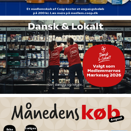
Et medlemskab af Coop koster et engangsbeløb
på 200 kr. Læs mere på medlem.coop.dk
August
Sælges 
Ikke