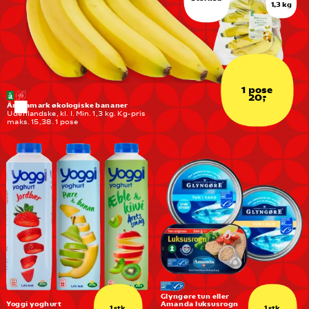
1,3 kg
1 pose
20,-
Änglamark økologiske bananer
Udenlandske, kl. I. Min. 1,3 kg. Kg-pris 
maks. 15,38. 1 pose
Glyngøre tun eller 
Yoggi yoghurt
Amanda luksusrogn
1 stk.
1 stk.