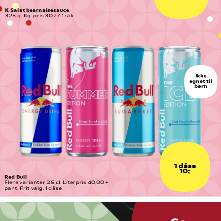
K-Salat bearnaisesauce
325 g. Kg-pris 30,77. 1 stk.
Ikke
egnet til
børn
1 dåse
10,-
Red Bull
Flere varianter. 25 cl. Literpris 40,00 + 
pant. Frit valg. 1 dåse