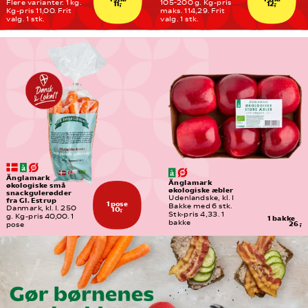
Flere varianter. 1 kg. 
105-200 g. Kg-pris 
11,-
12,-
Kg-pris 11,00. Frit 
maks. 114,29. Frit 
valg. 1 stk.
valg. 1 stk.
Änglamark 
Änglamark 
økologiske små 
økologiske æbler
snackgulerødder 
Udenlandske, kl. I
fra Gl. Estrup
1 pose
Bakke med 6 stk. 
Danmark, kl. I. 250 
10,-
Stk-pris 4,33. 1 
g. Kg-pris 40,00. 1 
1 bakke
bakke
26,-
pose