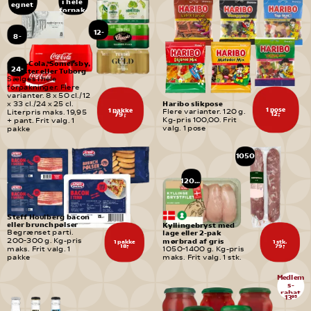
i hele 
egnet 
forpak-
til
ninger
børn
12-
8-
pak
pak
Coca-Cola, Somersby, 
24-
Monster eller Tuborg
pak
Sælges i hele 
forpakninger. Flere 
varianter. 8 x 50 cl./12 
Haribo slikpose
x 33 cl./24 x 25 cl. 
1 pose
1 pakke
Flere varianter. 120 g. 
Literpris maks. 19,95 
12,-
79,-
Kg-pris 100,00. Frit 
+ pant. Frit valg. 1 
valg. 1 pose
pakke
1050
-
1400 
g
1200 
g
Steff Houlberg bacon 
eller brunchpølser
Kyllingebryst med 
Begrænset parti. 
lage eller 2-pak 
mørbrad af gris
200-300 g. Kg-pris 
1 pakke
1 stk.
18,-
79,-
maks. Frit valg. 1 
1050-1400 g. Kg-pris 
pakke
maks. Frit valg. 1 stk.
Medlem
s-
rabat
13
95