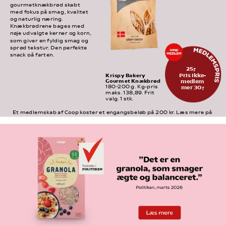
gourmetknækbrød skabt 
med fokus på smag, kvalitet 
og naturlig næring. 
Knækbrødrene bages med 
nøje udvalgte kerner og korn, 
som giver en fyldig smag og 
sprød tekstur. Den perfekte 
snack på farten.
25,-
Pris ikke-
Krispy Bakery 
Gourmet Knækbrød
medlem
mer 30,-
180-200 g. Kg-pris 
maks. 138,89. Frit 
valg. 1 stk.
Et medlemskab af Coop koster et engangsbeløb på 200 kr. Læs mere på 
medlem.coop.dk