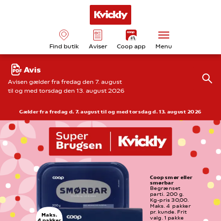
Find butik
Aviser
Coop app
Menu
Avis
Avisen gælder fra fredag den 7. august
til og med torsdag den 13. august 2026
Gælder fra fredag d. 7. august til og med torsdag d. 13. august 2026
Coop smør eller 
smørbar
Begrænset 
parti. 200 g. 
Kg-pris 30,00. 
Maks. 4  pakker 
pr. kunde. Frit 
Maks.
valg. 1 pakke
4 pakker