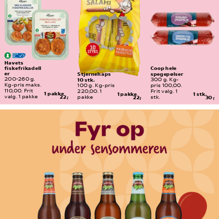
Havets 
fiskefrikadell
Coop hele 
er
spegepølser
Stjernehaps 
10 stk.
200-260 g. 
300 g. Kg-
Kg-pris maks. 
100 g. Kg-pris 
pris 100,00. 
110,00. Frit 
220,00. 1 
Frit valg. 1 
1 pakke
1 pakke
1 stk.
valg. 1 pakke
22,-
pakke
22,-
stk.
30,-