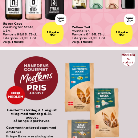
Spar
Spar
59
26
95
95
Upper Case
Yellow Tail
Washington State, 
USA.
Australien.
1 flaske
1 flaske
Før-pris 99,95. 75 cl. 
Før-pris 64,95. 75 cl. 
40,-
40,-
Literpris 53,33. Frit 
Literpris 53,33. Frit 
valg. 1 flaske
valg. 1 flaske
Medlem
s-
rabat
5,-
AUGUST
Gælder fra lørdag d. 1. august
til og med mandag d. 31. 
august
så længe lager haves.
Gourmetknækbrød bagt med 
omtanke
Krispy Bakery er økologiske 