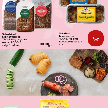
Stryhns 
Schulstad 
leverpostej
Signaturbrød
1 stk.
400 g. Kg-pris 
20,-
750-850 g. Kg-pris 
50,00. Frit valg. 1 
maks. 20,00. Frit 
1 pakke
stk.
valg. 1 pakke
15,-