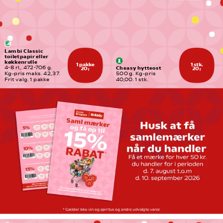
Lambi Classic 
toiletpapir eller 
køkkenrulle
1 pakke
1 stk.
Cheasy hytteost
4-8 rl,. 472-706 g. 
20,-
20,-
Kg-pris maks. 42,37. 
500 g. Kg-pris 
Frit valg. 1 pakke
40,00. 1 stk.