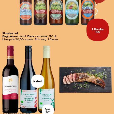
1 flaske
10,-
Skovlyst øl
Begrænset parti. Flere varianter. 50 cl. 
Literpris 20,00 + pant. Frit valg. 1 flaske
Nyhed
Jacob´s Creek eller 
Spar
Änglamark
19
95