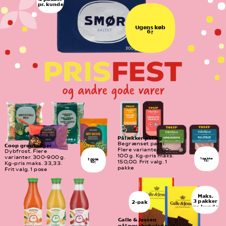
pr. kunde
Ugens køb
6,-
Pålækker pålæg
Begrænset parti. 
Coop grøntsager
Flere varianter. 80-
Dybfrost. Flere 
100 g. Kg-pris maks. 
varianter. 300-900 g. 
1 pakke
1 pose
12,-
150,00. Frit valg. 1 
10,-
Kg-pris maks. 33,33. 
pakke
Frit valg. 1 pose
Maks.
3 pakker
2-pak
pr. kunde
Galle & Jessen 
pålægschokolade