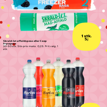
1 stk.
5,-
Skrald-let affaldspose eller Coop 
frysepose
20-50 stk. Stk-pris maks.  0,25. Frit valg. 1 
stk.