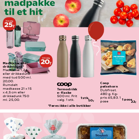
Madkasse eller 
drikkedunk*
Madkasse 1,2 l 
eller drikkedunk 
med tud 500 ml. 
20,00.
Coop 
Rumdelt 
pølsehorn
madkasse 21 x 15 
Termodrikk
Dybfrost. 
e- flaske
x 4,5 cm eller 
480 g. Kg-
drikkedunk 750 
500 ml. Frit 
pris 45,83. 1 
1 stk.
1 pose
ml. 25,00.
valg. 1 stk.
50,-
pose
22,-
*Føres ikke i alle butikker