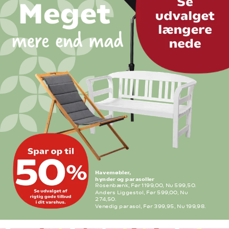
Havemøbler,
hynder og parasoller
Rosenbænk, Før 1199,00, Nu 599,50.
Anders Liggestol, Før 599,00, Nu 
274,50.
Venedig parasol, Før 399,95, Nu 199,98. 
Flere varianter. Frit valg.