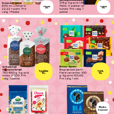
Innocent juice
216 g. Kg-pris 138,89. 
900 ml. Literpris 
Maks. 3  pakker pr. 
1 pakke
1 flaske
30,-
20,-
22,22 + pant. Frit 
kunde. Frit valg. 1 
valg. 1 flaske
pakke
Ritter Sport
Schulstad 
Signaturbrød
Begrænset parti. 
1 pakke
1 stk.
750-850 g. Kg-pris 
Flere varianter. 100 
15,-
15,-
maks. 20,00. Frit 
g. Kg-pris 150,00. 
valg. 1 pakke
Frit valg. 1 stk.
Maks.
3 poser