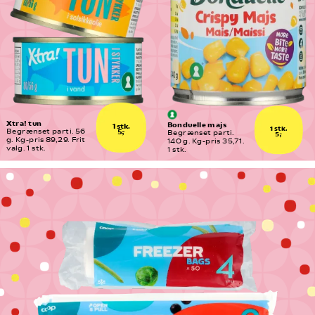
Xtra! tun
Bonduelle majs
1 stk.
1 stk.
5,-
Begrænset parti. 56 
Begrænset parti. 
5,-
g. Kg-pris 89,29. Frit 
140 g. Kg-pris 35,71. 
valg. 1 stk.
1 stk.