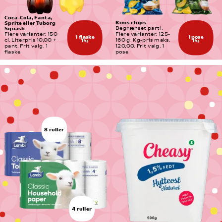
Coca-Cola, Fanta, 
Kims chips
Sprite eller Tuborg 
Squash
Begrænset parti. 
Flere varianter. 150 
Flere varianter. 125-
1 flaske
1 pose
cl. Literpris 10,00 + 
160 g. Kg-pris maks. 
15,-
15,-
pant. Frit valg. 1 
120,00. Frit valg. 1 
flaske
pose
8 ruller
4 ruller