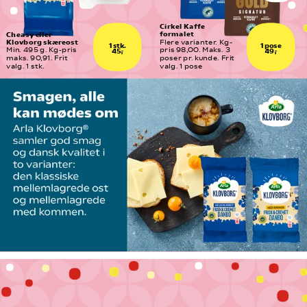
Cirkel Kaffe 
formalet
Cheasy eller 
Klovborg skæreost
Flere varianter. Kg-
1 stk.
1 pose
Min. 495 g. Kg-pris 
pris 98,00. Maks. 3  
45,-
49,-
maks. 90,91. Frit 
poser pr. kunde. Frit 
valg. 1 stk.
valg. 1 pose