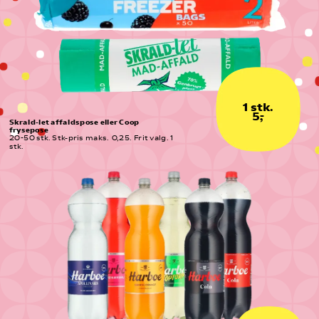
1 stk.
5,-
Skrald-let affaldspose eller Coop 
frysepose
20-50 stk. Stk-pris maks.  0,25. Frit valg. 1 
stk.