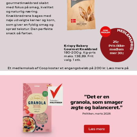
gourmetknækbrød skabt 
med fokus på smag, kvalitet 
og naturlig næring. 
Knækbrødrene bages med 
nøje udvalgte kerner og korn, 
som giver en fyldig smag og 
sprød tekstur. Den perfekte 
snack på farten.
25,-
Pris ikke-
Krispy Bakery 
Gourmet Knækbrød
medlem
mer 30,-
180-200 g. Kg-pris 
maks. 138,89. Frit 
valg. 1 stk.
Et medlemskab af Coop koster et engangsbeløb på 200 kr. Læs mere på 
medlem.coop.dk