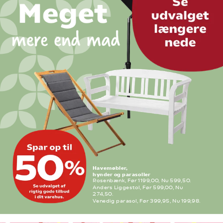
Havemøbler,
hynder og parasoller
Rosenbænk, Før 1199,00, Nu 599,50.
Anders Liggestol, Før 599,00, Nu 
274,50.
Venedig parasol, Før 399,95, Nu 199,98. 
Flere varianter. Frit valg.