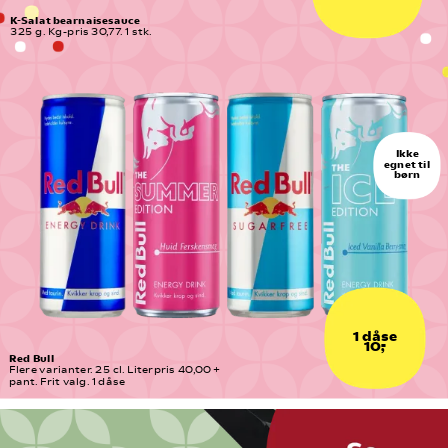
K-Salat bearnaisesauce
325 g. Kg-pris 30,77. 1 stk.
Ikke
egnet til
børn
1 dåse
10,-
Red Bull
Flere varianter. 25 cl. Literpris 40,00 + 
pant. Frit valg. 1 dåse