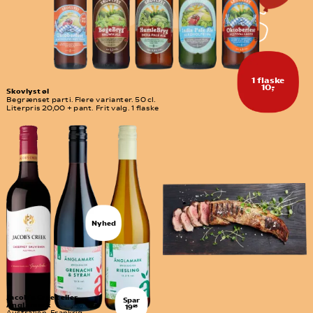
1 flaske
10,-
Skovlyst øl
Begrænset parti. Flere varianter. 50 cl. 
Literpris 20,00 + pant. Frit valg. 1 flaske
Nyhed
Jacob´s Creek eller 
Spar
Änglamark
19
95