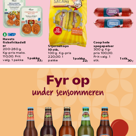
Havets 
fiskefrikadell
Coop hele 
er
spegepølser
Stjernehaps 
10 stk.
200-260 g. 
300 g. Kg-
Kg-pris maks. 
100 g. Kg-pris 
pris 100,00. 
110,00. Frit 
220,00. 1 
Frit valg. 1 
1 pakke
1 pakke
1 stk.
valg. 1 pakke
22,-
pakke
22,-
stk.
30,-