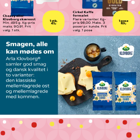
Cirkel Kaffe 
formalet
Cheasy eller 
Klovborg skæreost
Flere varianter. Kg-
1 stk.
1 pose
Min. 495 g. Kg-pris 
pris 98,00. Maks. 3  
45,-
49,-
maks. 90,91. Frit 
poser pr. kunde. Frit 
valg. 1 stk.
valg. 1 pose