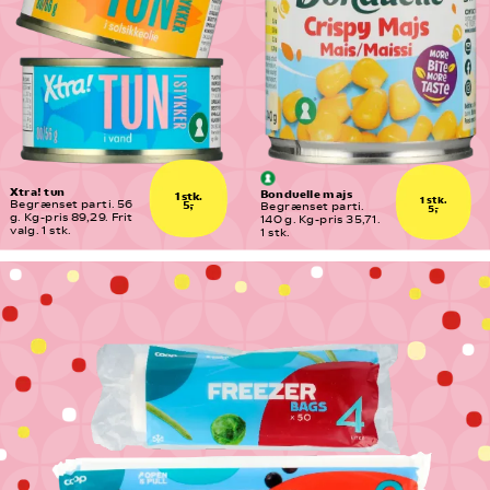
Xtra! tun
Bonduelle majs
1 stk.
1 stk.
5,-
Begrænset parti. 56 
Begrænset parti. 
5,-
g. Kg-pris 89,29. Frit 
140 g. Kg-pris 35,71. 
valg. 1 stk.
1 stk.