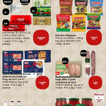
i hele 
egnet 
forpak-
til
ninger
børn
12-
8-
pak
pak
Coca-Cola, Somersby, 
24-
Monster eller Tuborg
pak
Sælges i hele 
forpakninger. Flere 
varianter. 8 x 50 cl./12 
Haribo slikpose
x 33 cl./24 x 25 cl. 
1 pose
1 pakke
Flere varianter. 120 g. 
Literpris maks. 19,95 
12,-
79,-
Kg-pris 100,00. Frit 
+ pant. Frit valg. 1 
valg. 1 pose
pakke
1050
-
1400 
g
1200 
g
Steff Houlberg bacon 
eller brunchpølser
Kyllingebryst med 
Begrænset parti. 
lage eller 2-pak 
mørbrad af gris
200-300 g. Kg-pris 
1 pakke
1 stk.
18,-
79,-
maks. Frit valg. 1 
1050-1400 g. Kg-pris 
pakke
maks. Frit valg. 1 stk.
Medlem
s-
rabat
13
95