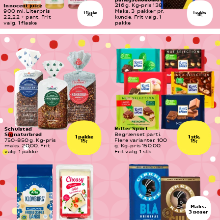
Innocent juice
216 g. Kg-pris 138,89. 
900 ml. Literpris 
Maks. 3  pakker pr. 
1 pakke
1 flaske
30,-
20,-
22,22 + pant. Frit 
kunde. Frit valg. 1 
valg. 1 flaske
pakke
Ritter Sport
Schulstad 
Signaturbrød
Begrænset parti. 
1 pakke
1 stk.
750-850 g. Kg-pris 
Flere varianter. 100 
15,-
15,-
maks. 20,00. Frit 
g. Kg-pris 150,00. 
valg. 1 pakke
Frit valg. 1 stk.
Maks.
3 poser