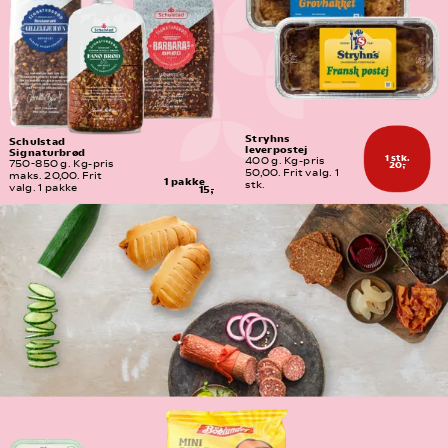
Stryhns 
Schulstad 
leverpostej
Signaturbrød
1 stk.
400 g. Kg-pris 
20,-
750-850 g. Kg-pris 
50,00. Frit valg. 1 
maks. 20,00. Frit 
1 pakke
stk.
valg. 1 pakke
15,-