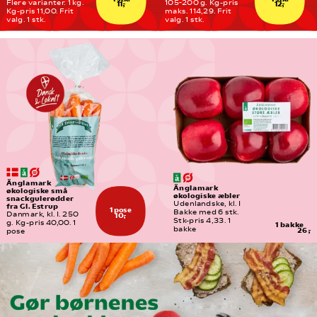
Flere varianter. 1 kg. 
105-200 g. Kg-pris 
11,-
12,-
Kg-pris 11,00. Frit 
maks. 114,29. Frit 
valg. 1 stk.
valg. 1 stk.
Änglamark 
Änglamark 
økologiske små 
økologiske æbler
snackgulerødder 
Udenlandske, kl. I
fra Gl. Estrup
1 pose
Bakke med 6 stk. 
Danmark, kl. I. 250 
10,-
Stk-pris 4,33. 1 
g. Kg-pris 40,00. 1 
1 bakke
bakke
26,-
pose