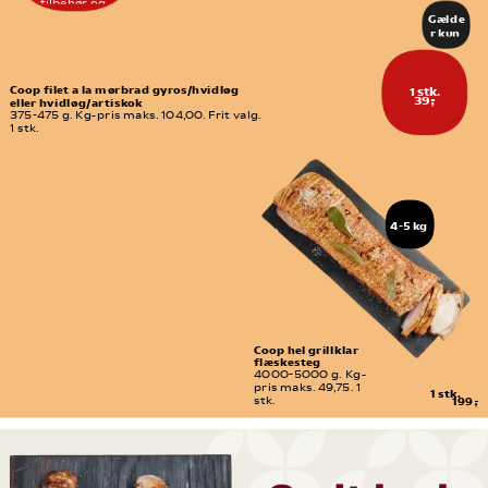
eller 
tilbehør og 
delikates
sammensæt 
Gælde
se-
præcis den menu, 
r kun 
du har lyst til.
afdeling
freda
g d. 
7/8
Coop filet a la mørbrad gyros/hvidløg 
1 stk.
39,-
eller hvidløg/artiskok
375-475 g. Kg-pris maks. 104,00. Frit valg. 
1 stk.
4-5 kg
Coop hel grillklar 
flæskesteg
4000-5000 g. Kg-
pris maks. 49,75. 1 
1 stk.
stk.
199,-