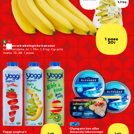
1,3 kg
1 pose
20,-
Änglamark økologiske bananer
Udenlandske, kl. I. Min. 1,3 kg. Kg-pris 
maks. 15,38. 1 pose
Glyngøre tun eller 
Yoggi yoghurt
Amanda luksusrogn
1 stk.
1 stk.