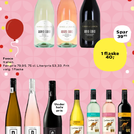
Spar
39
95
1 flaske
40,-
Fuoco
Italien.
Før-pris 79,95. 75 cl. Literpris 53,33. Frit 
valg. 1 flaske
Under
halv
pris