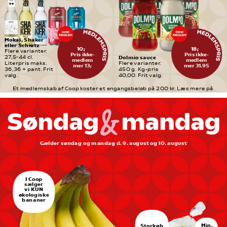
Mokai, Shaker 
eller Schiøtz
10,-
18,-
Flere varianter. 
Pris ikke-
Pris ikke-
Dolmio sauce
27,5-44 cl. 
medlem
medlem
Literpris maks. 
Flere varianter. 
mer 13,-
mer 31.95
36,36 + pant. Frit 
450 g. Kg-pris 
valg.
40,00. Frit valg.
Et medlemskab af Coop koster et engangsbeløb på 200 kr. Læs mere på 
medlem.coop.dk
Gælder søndag og mandag d. 9. august og 10. august
I Coop
sælger
vi KUN
økologiske
bananer
Min.
Storkøb