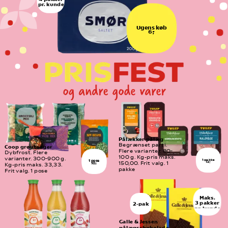
pr. kunde
Ugens køb
6,-
Pålækker pålæg
Begrænset parti. 
Coop grøntsager
Flere varianter. 80-
Dybfrost. Flere 
100 g. Kg-pris maks. 
varianter. 300-900 g. 
1 pakke
1 pose
12,-
150,00. Frit valg. 1 
10,-
Kg-pris maks. 33,33. 
pakke
Frit valg. 1 pose
Maks.
3 pakker
2-pak
pr. kunde
Galle & Jessen 
pålægschokolade