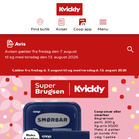
Find butik
Aviser
Coop app
Menu
Avis
Avisen gælder fra fredag den 7. august
til og med torsdag den 13. august 2026
Gælder fra fredag d. 7. august til og med torsdag d. 13. august 2026
Coop smør eller 
smørbar
Begrænset 
parti. 200 g. 
Kg-pris 30,00. 
Maks. 4  pakker 
pr. kunde. Frit 
Maks.
valg. 1 pakke
4 pakker