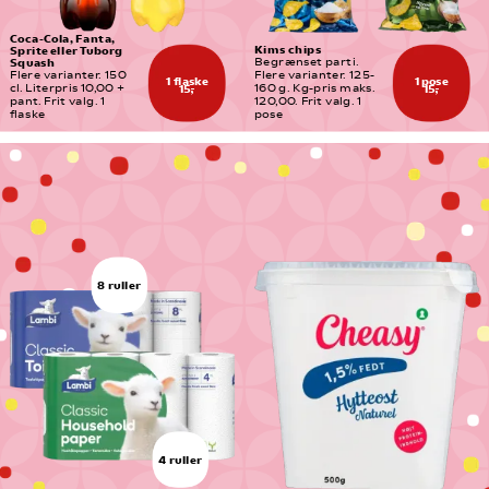
Coca-Cola, Fanta, 
Kims chips
Sprite eller Tuborg 
Squash
Begrænset parti. 
Flere varianter. 150 
Flere varianter. 125-
1 flaske
1 pose
cl. Literpris 10,00 + 
160 g. Kg-pris maks. 
15,-
15,-
pant. Frit valg. 1 
120,00. Frit valg. 1 
flaske
pose
8 ruller
4 ruller