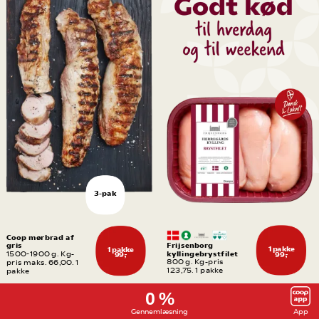
3-pak
Coop mørbrad af 
gris
Frijsenborg 
1 pakke
1 pakke
kyllingebrystfilet
1500-1900 g. Kg-
99,-
99,-
800 g. Kg-pris 
pris maks. 66,00. 1 
123,75. 1 pakke
pakke
0 %
Gennemlæsning
App