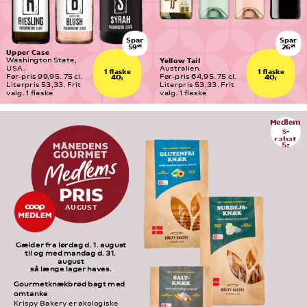
Spar
Spar
59
26
95
95
Upper Case
Yellow Tail
Washington State, 
USA.
Australien.
1 flaske
1 flaske
Før-pris 99,95. 75 cl. 
Før-pris 64,95. 75 cl. 
40,-
40,-
Literpris 53,33. Frit 
Literpris 53,33. Frit 
valg. 1 flaske
valg. 1 flaske
Medlem
s-
rabat
5,-
AUGUST
Gælder fra lørdag d. 1. august
til og med mandag d. 31. 
august
så længe lager haves.
Gourmetknækbrød bagt med 
omtanke
Krispy Bakery er økologiske 