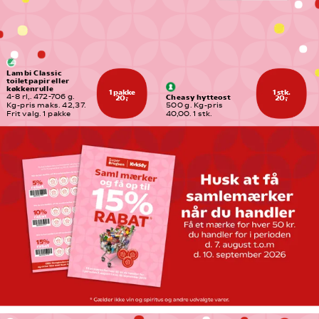
Lambi Classic 
toiletpapir eller 
køkkenrulle
1 pakke
1 stk.
Cheasy hytteost
4-8 rl,. 472-706 g. 
20,-
20,-
Kg-pris maks. 42,37. 
500 g. Kg-pris 
Frit valg. 1 pakke
40,00. 1 stk.