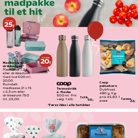
Madkasse eller 
drikkedunk*
Madkasse 1,2 l 
eller drikkedunk 
med tud 500 ml. 
20,00.
Coop 
Rumdelt 
pølsehorn
madkasse 21 x 15 
Termodrikk
Dybfrost. 
e- flaske
x 4,5 cm eller 
480 g. Kg-
drikkedunk 750 
500 ml. Frit 
pris 45,83. 1 
1 stk.
1 pose
ml. 25,00.
valg. 1 stk.
50,-
pose
22,-
*Føres ikke i alle butikker