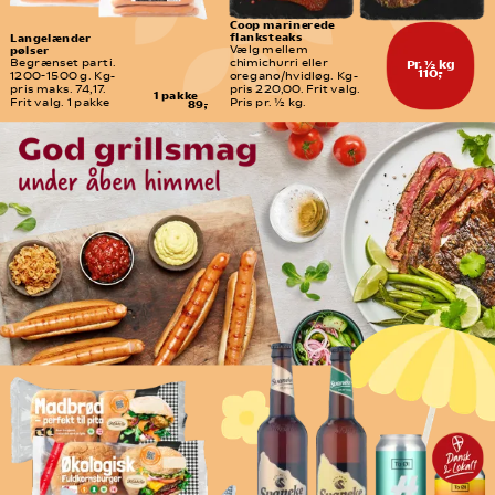
Coop marinerede 
flanksteaks
Langelænder 
pølser
Vælg mellem 
Pr. ½ kg
Begrænset parti. 
chimichurri eller 
110,-
1200-1500 g. Kg-
oregano/hvidløg. Kg-
pris maks. 74,17. 
pris 220,00. Frit valg. 
1 pakke
Frit valg. 1 pakke
89,-
Pris pr. ½ kg.