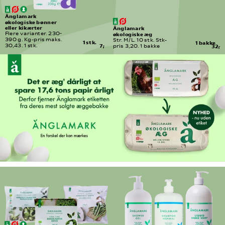
Änglamark 
økologiske bønner 
eller kikærter
Änglamark 
økologiske æg
Flere varianter. 230-
390 g. Kg-pris maks. 
Str. M/L. 10 stk. Stk-
1 stk.
1 bakke
30,43. 1 stk.
7,-
pris 3,20. 1 bakke
32,-