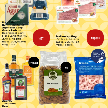
Port Salut, 
Kerrygold, Saint 
Agur eller Coop 
Grana Padano
Begrænset parti. 
Flere varianter. 115-
Italiensk pålæg
1 stk.
1 pakke
200 g. Kg-pris 
70-125 g. Kg-pris 
24,-
20,-
maks. 208,70. Frit 
maks. 285,71. Frit 
valg. 1 stk.
valg. 1 pakke
Nyhed
1 kg
Aperol, 
Tullamore 
Dew 