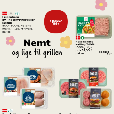
luft. Kyllingerne 
opdrættes uden brug af 
antibiotika.
Frijsenborg 
kyllingebrystfilet eller -
1 pakke
lårmix
89,-
800-1500 g. Kg-pris 
maks. 111,25. Frit valg. 1 
pakke
Rose hakket 
kylling 7-10%
1000 g. Kg-
pris 59,00. 1 
1 pakke
pakke
59,-