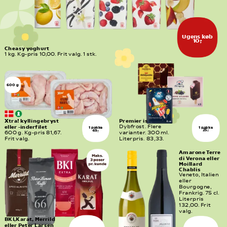
Ugens køb
10,-
Cheasy yoghurt
1 kg. Kg-pris 10,00. Frit valg. 1 stk.
600 g
Premier is
Xtra! kyllingebryst 
eller -inderfilet
Dybfrost. Flere 
1 pakke
1 pakke
25,-
49,-
600 g. Kg-pris 81,67. 
varianter. 300 ml. 
Frit valg.
Literpris. 83,33.
Amarone Terre 
di Verona eller 
Moillard 
Chablis
Veneto, Italien 
eller 
Bourgogne, 
Frankrig. 75 cl. 
Literpris 
132,00. Frit 
valg.
BKI,Karat, Merrild 
eller Peter Larsen 