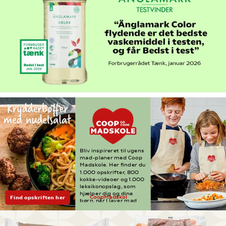
Bliv inspireret til ugens 
mad-planer med Coop 
Madskole. Her finder du 
1.000 opskrifter, 800 
kokke-videoer og 1.000 
leksikonopslag, som 
hjælper dig og dine 
Find opskriften her
CoopMadskol
børn, når I laver mad 
e.dk
sammen i køkkenet. 
Find inspiration til 
ugens madplan her