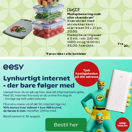
Madopbevaringssæt 
eller skærebræt*
Skærebræt med 
skridsikker kant i 
størrelsen 35 x 21 cm. 
20,00.
Madopbevaringssæt 
á 3 stk. i str. 240 ml, 
1000 ml og 1500 ml. 
Fra
35,00. 1 sæt/stk.
20,-
*Føres ikke i alle butikker