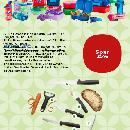
A. Sis Easy sip kids design 500 ml. Før 
139,95. Nu 104,96.
B. Sis Bento cube kids design 1,25 l. Før 
119,95. Nu 89,96.
C. Sis Ribbon lunch. Før 89,95. Nu 67,46.
Spar 25% på Sistema madkasser eller 
Spar
D. Sis Bento lunch. Før 119,95. Nu 89,96.
drikkeflasker*
E. Sis Tritan 600 ml. Før 89,95. Nu 67,46.
25%
Vælg mellem et stort udvalg af 
madkasser, drikkeflasker eller 
snackopbevaring. F.eks. Bento Lunch, 
Tritan Swift eller Snack Attack Duo. Tåler 
opvaskemaskine.