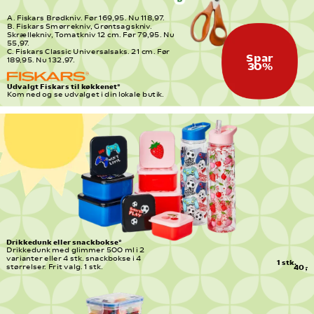
A. Fiskars Brødkniv. Før 169,95. Nu 118,97.
B. Fiskars Smørrekniv, Grøntsagskniv.
Skrællekniv, Tomatkniv 12 cm. Før 79,95. Nu 
55,97.
C. Fiskars Classic Universalsaks. 21 cm. Før 
Spar
189,95. Nu 132,97.
30%
Udvalgt Fiskars til køkkenet*
Kom ned og se udvalget i din lokale butik.
Drikkedunk eller snackbokse*
Drikkedunk med glimmer 500 ml i 2 
varianter eller 4 stk. snackbokse i 4 
1 stk.
størrelser. Frit valg. 1 stk.
40,-