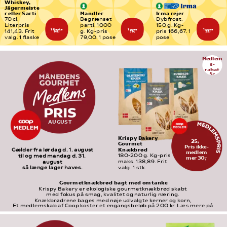
Whiskey, 
Jägermeiste
r eller Sarti
Mandler
Irma rejer
70 cl. 
Begrænset 
Dybfrost. 
Literpris 
parti. 1000 
150 g. Kg-
1 flaske
1 pose
1 pose
141,43. Frit 
g. Kg-pris 
pris 166,67. 1 
99,-
79,-
25,-
valg. 1 flaske
79,00. 1 pose
pose
Medlem
s-
rabat
5,-
AUGUST
Krispy Bakery 
25,-
Gourmet 
Pris ikke-
Knækbrød
Gælder fra lørdag d. 1. august
medlem
180-200 g. Kg-pris 
til og med mandag d. 31. 
mer 30,-
maks. 138,89. Frit 
august
valg. 1 stk.
så længe lager haves.
Gourmetknækbrød bagt med omtanke
Krispy Bakery er økologiske gourmetknækbrød skabt 
med fokus på smag, kvalitet og naturlig næring. 
Knækbrødrene bages med nøje udvalgte kerner og korn, 
Et medlemskab af Coop koster et engangsbeløb på 200 kr. Læs mere på 
som giver en fyldig smag og sprød tekstur. Den perfekte 
medlem.coop.dk
snack på farten.