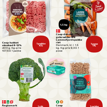
1,5 kg
Coop danske 
gulerødder fra 
Lammefjordspakke
riet
Coop hakket 
1 pakke
1 pose
oksekød 8-12%
Danmark, kl. I. 1,5 
43,-
14,-
400 g. Kg-pris 
kg. Kg-pris 9,33. 1 
107,50. 1 pakke
pose
Änglamark 
Coop 
1 stk.
1 pakke