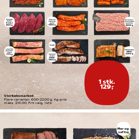
1 stk.
129,-
Storkøbsmarked
Flere varianter. 600-2200 g. Kg-pris 
maks. 215,00. Frit valg. 1 stk.
Mør og 
saftig