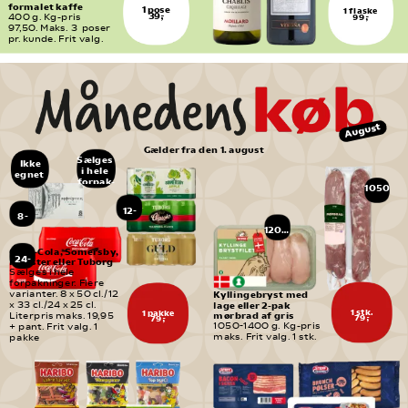
formalet kaffe
1 pose
1 flaske
39,-
99,-
400 g. Kg-pris 
97,50. Maks. 3  poser 
pr. kunde. Frit valg.
August
Gælder fra den 1. august
Sælges 
Ikke
i hele 
egnet 
forpak-
til
1050
ninger
børn
-
140
12-
8-
pak
0 g
pak
1200 
g
Coca-Cola, Somersby, 
24-
Monster eller Tuborg
pak
Sælges i hele 
forpakninger. Flere 
varianter. 8 x 50 cl./12 
Kyllingebryst med 
lage eller 2-pak 
x 33 cl./24 x 25 cl. 
1 stk.
1 pakke
mørbrad af gris
Literpris maks. 19,95 
79,-
79,-
1050-1400 g. Kg-pris 
+ pant. Frit valg. 1 
maks. Frit valg. 1 stk.
pakke