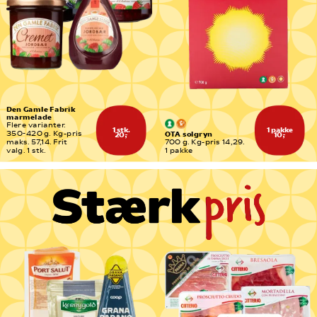
Den Gamle Fabrik 
marmelade
Flere varianter. 
1 stk.
1 pakke
OTA solgryn
350-420 g. Kg-pris 
20,-
10,-
maks. 57,14. Frit 
700 g. Kg-pris 14,29. 
valg. 1 stk.
1 pakke