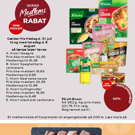
Gælder fra fredag d. 31. juli
til og med torsdag d. 6. 
august
så længe lager haves.
A. Knorr lasagne 
Pris ikke-medlem 32,95 
Medlemspris 16,48
B. Knorr Spaghettaria 
carbonara 
Pris ikke-medlem 19,95 
Medlemspris 9,98
C. Knorr bearnaise sauce 
Pris ikke-medlem 25,95 
Medlemspris 12,98
D. Knorr kyllingnudler 
Pris ikke-medlem 18,95 
Medlemspris 9,48
50%
På alt Knorr
E. Knorr snack pot carbonara 
54-262 g. Kg-pris maks. 
Pris ikke-medlem 19,95 
221,76. Frit valg. 
Medlemspris 9,98
Begrænset parti.
F. Knorr Aromat strøglas 
Pris ikke-medlem 20,95 
Et medlemskab af Coop koster et engangsbeløb på 200 kr. Læs mere på 
Medlemspris 10,48
medlem.coop.dk
G. Knorr Cup a soup tomat 
Pris ikke-medlem 23,95 
Medlemspris 11,98
H. Knorr hønsebouillon 