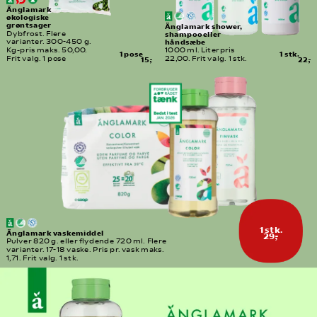
Änglamark 
økologiske 
grøntsager
Änglamark shower, 
Dybfrost. Flere 
shampoo eller 
håndsæbe
varianter. 300-450 g. 
Kg-pris maks. 50,00. 
1000 ml. Literpris 
1 pose
1 stk.
Frit valg. 1 pose
15,-
22,00. Frit valg. 1 stk.
22,-
1 stk.
Änglamark vaskemiddel
29,-
Pulver 820 g. eller flydende 720 ml. Flere 
varianter. 17-18 vaske. Pris pr. vask maks. 
1,71. Frit valg. 1 stk.