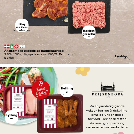
Bbq
nakke-
koteletter
Hakket
grisekø
d
8-12%
Änglamark økologisk pakkemarked
280-400 g. Kg-pris maks. 160,71. Frit valg. 1 
1 pakke
pakke
45,-
Kylling
e
lårmix
1500 g
På Frijsenborg gårde 
vokser herregårdskylling-
Kylling
erne op under gode 
e-
forhold. Her opdrættes 
brystfil
de med god plads og 
et
deres egen veranda, hvor 
800 g
de kan gå ud og få frisk 