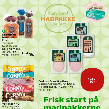
Schulstad 
levebrød
Flere 
varianter. 
550-950 g. 
Kg-pris maks. 
36,36. Frit 
1 pakke
valg. 1 pakke
20,-
1 stk.
Frokost favorit pålæg
10,-
Begrænset parti. 70-100 g. 
Kg-pris maks. 142,86. Frit 
valg. 1 stk.
Corny Big 
müslibar
Flere 
varianter. 40-
50 g. Kg-pris 