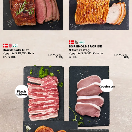
BORNHOLMERGRISE
Dansk Kalv filet
N flæskesteg
Kg-pris 218,00. Pris 
Kg-pris 98,00. Pris pr. 
Pr. ½ kg
Pr. ½ kg
pr. ½ kg.
109,-
½ kg.
49,-
Koteletter
Flæsk
i skiver