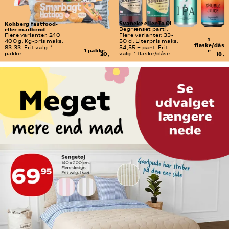
Svaneke eller To Øl
Kohberg fastfood- 
eller madbrød
Begrænset parti. 
Flere varianter. 240-
Flere varianter. 33-
1 
400 g. Kg-pris maks. 
50 cl. Literpris maks. 
flaske/dås
83,33. Frit valg. 1 
54,55 + pant. Frit 
1 pakke
e
pakke
20,-
valg. 1 flaske/dåse
18,-