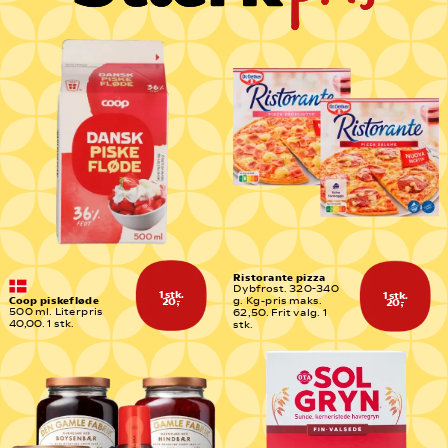
Ristorante pizza
Dybfrost. 320-340 
1 stk.
1 stk.
Coop piskefløde
g. Kg-pris maks. 
20,-
20,-
500 ml. Literpris 
62,50. Frit valg. 1 
40,00. 1 stk.
stk.