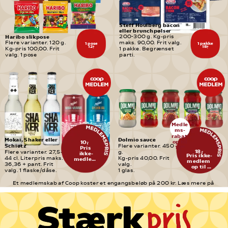
Steff Houlberg bacon 
eller brunchpølser
Haribo slikpose
200-300 g. Kg-pris 
Flere varianter. 120 g. 
maks. 90,00. Frit valg. 
1 pose
1 pakke
12,-
18,-
Kg-pris 100,00. Frit 
1 pakke. Begrænset 
valg. 1 pose
parti.
Medle
ms-
rabat 
Mokai, Shaker eller 
Dolmio sauce
op til
10,-
Schiøtz
Flere varianter. 450 
13
Pris 
95
18,-
Flere varianter. 27,5-
g.
ikke-
Pris ikke-
44 cl. Literpris maks. 
Kg-pris 40,00. Frit 
medlem 
medlem 
13,00
36,36 + pant. Frit 
valg.
op til 
valg. 1 flaske/dåse.
1 glas.
31,95
Et medlemskab af Coop koster et engangsbeløb på 200 kr. Læs mere på 
medlem.coop.dk