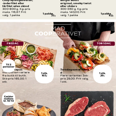
Coop kyllingeoverlår, 
Burger Boost 
-inderfilet eller 
original, smoky twist 
lårfilet uden skind
eller sliders
300-800 g. Kg-pris 
300-360 g. Kg-pris 
maks. 116,67. Frit 
maks. 140,00. Frit 
1 pakke
1 pakke
valg. 1 pakke
35,-
valg. 1 pakke
42,-
FREDAG
TORSDAG
Fredagstapas
Torsdagssmørrebrø
d
Indhold kan variere 
1 stk.
1 stk.
165,-
29,-
fra butik til butik. 
Flere varianter. Stk-
Stk-pris 165,00. 1 
pris 29,00. Frit valg. 
stk.
1 stk.