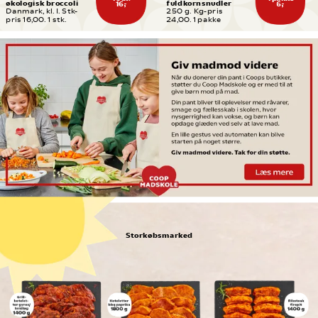
økologisk broccoli
fuldkornsnudler
16,-
6,-
Danmark, kl. I. Stk-
250 g. Kg-pris 
pris 16,00. 1 stk.
24,00. 1 pakke
Storkøbsmarked