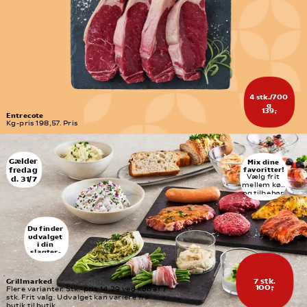
Pris ikke-medlem 20,95 
Medlemspris 10,48
I. Knorr Fond du chef
Pris ikke-medlem 20,95 
Medlemspris 10,48
4 stk./700 
g
139,-
Entrecote
Kg-pris 198,57. Pris
Gælder 
Mix dine 
favoritter!
fredag 
Vælg frit 
d. 31/7
mellem kød 
og tilbehør 
og 
sammensæ
t præcis 
den menu, 
Du finder 
du har lyst 
udvalget 
til.
i din 
slagter- 
eller 
delikates
se-
7 stk.
Grillmarked
afdeling
100,-
Flere varianter. Stk.-pris 14,29 ved køb af 7 
stk. Frit valg. Udvalget kan variere fra 
butik til butik.