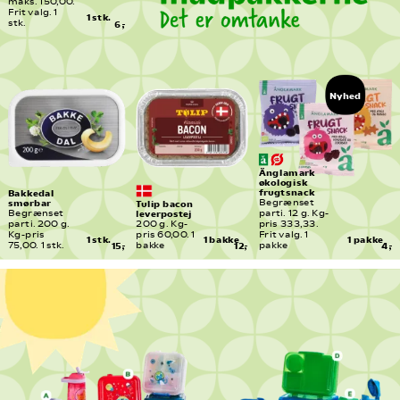
maks. 150,00. 
Frit valg. 1 
1 stk.
stk.
6,-
Nyhed
Änglamark 
økologisk 
frugtsnack
Bakkedal 
smørbar
Tulip bacon 
Begrænset 
leverpostej
Begrænset 
parti. 12 g. Kg-
parti. 200 g. 
200 g. Kg-
pris 333,33. 
Kg-pris 
pris 60,00. 1 
Frit valg. 1 
1 stk.
1 bakke
1 pakke
75,00. 1 stk.
15,-
bakke
12,-
pakke
4,-