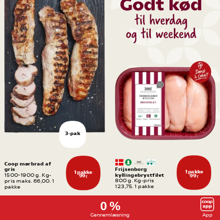
3-pak
Coop mørbrad af 
gris
Frijsenborg 
1 pakke
1 pakke
kyllingebrystfilet
1500-1900 g. Kg-
99,-
99,-
800 g. Kg-pris 
pris maks. 66,00. 1 
123,75. 1 pakke
pakke
0 %
Gennemlæsning
App