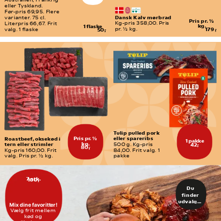
Australien, Frankrig 
eller Tyskland.
Før-pris 69,95. Flere 
Dansk Kalv mørbrad
varianter. 75 cl. 
Pris pr. ½ 
Kg-pris 358,00. Pris 
Literpris 66,67. Frit 
kg.
1 flaske
pr. ½ kg.
179,-
valg. 1 flaske
50,-
Tulip pulled pork 
Pris pr. ½ 
eller spareribs
Roastbeef, oksekød i 
1 pakke
kg.
tern eller strimler
500 g. Kg-pris 
42,-
80,-
Kg-pris 160,00. Frit 
84,00. Frit valg. 1 
valg. Pris pr. ½ kg.
pakke
7 stk.
100,-
Du 
finder 
udvalget 
Mix dine favoritter!
i din 
Vælg frit mellem 
slagter- 
kød og 