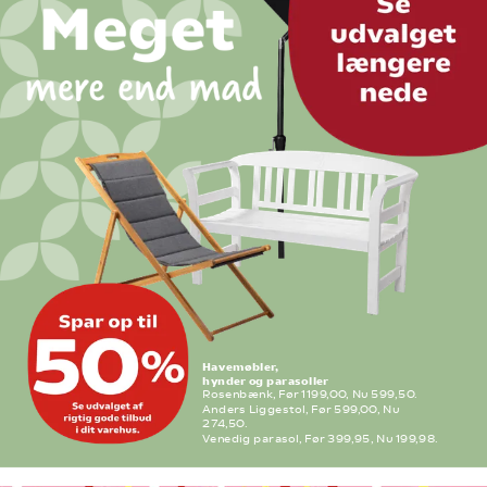
Havemøbler,
hynder og parasoller
Rosenbænk, Før 1199,00, Nu 599,50.
Anders Liggestol, Før 599,00, Nu 
274,50.
Venedig parasol, Før 399,95, Nu 199,98. 
Flere varianter. Frit valg.