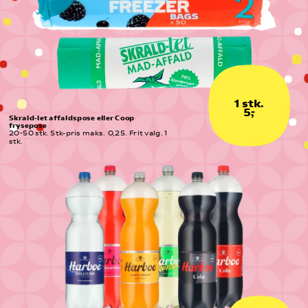
1 stk.
5,-
Skrald-let affaldspose eller Coop 
frysepose
20-50 stk. Stk-pris maks.  0,25. Frit valg. 1 
stk.