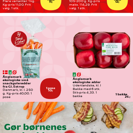
Flere varianter. 1 kg. 
105-200 g. Kg-pris 
11,-
12,-
Kg-pris 11,00. Frit 
maks. 114,29. Frit 
valg. 1 stk.
valg. 1 stk.
Änglamark 
Änglamark 
økologiske små 
økologiske æbler
snackgulerødder 
Udenlandske, kl. I
fra Gl. Estrup
1 pose
Bakke med 6 stk. 
Danmark, kl. I. 250 
10,-
Stk-pris 4,33. 1 
g. Kg-pris 40,00. 1 
1 bakke
bakke
26,-
pose