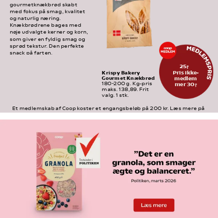
gourmetknækbrød skabt 
med fokus på smag, kvalitet 
og naturlig næring. 
Knækbrødrene bages med 
nøje udvalgte kerner og korn, 
som giver en fyldig smag og 
sprød tekstur. Den perfekte 
snack på farten.
25,-
Pris ikke-
Krispy Bakery 
Gourmet Knækbrød
medlem
mer 30,-
180-200 g. Kg-pris 
maks. 138,89. Frit 
valg. 1 stk.
Et medlemskab af Coop koster et engangsbeløb på 200 kr. Læs mere på 
medlem.coop.dk