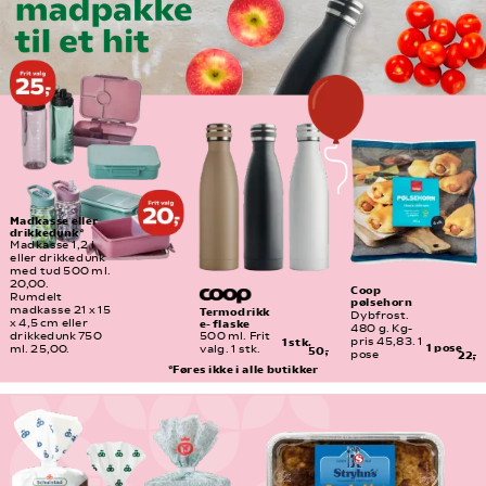
Madkasse eller 
drikkedunk*
Madkasse 1,2 l 
eller drikkedunk 
med tud 500 ml. 
20,00.
Coop 
Rumdelt 
pølsehorn
madkasse 21 x 15 
Termodrikk
Dybfrost. 
e- flaske
x 4,5 cm eller 
480 g. Kg-
drikkedunk 750 
500 ml. Frit 
pris 45,83. 1 
1 stk.
1 pose
ml. 25,00.
valg. 1 stk.
50,-
pose
22,-
*Føres ikke i alle butikker