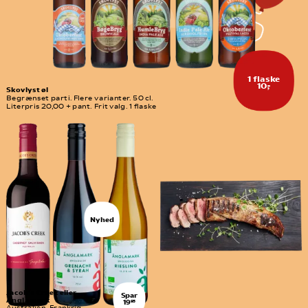
1 flaske
10,-
Skovlyst øl
Begrænset parti. Flere varianter. 50 cl. 
Literpris 20,00 + pant. Frit valg. 1 flaske
Nyhed
Jacob´s Creek eller 
Spar
Änglamark
19
95