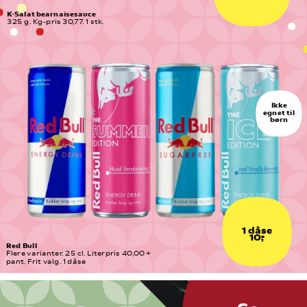
K-Salat bearnaisesauce
325 g. Kg-pris 30,77. 1 stk.
Ikke
egnet til
børn
1 dåse
10,-
Red Bull
Flere varianter. 25 cl. Literpris 40,00 + 
pant. Frit valg. 1 dåse