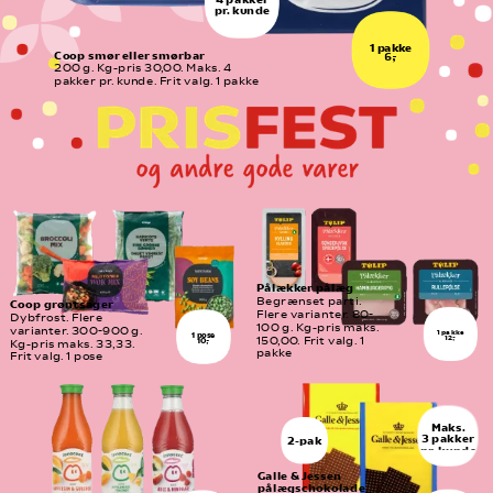
pr. kunde
1 pakke
Coop smør eller smørbar
6,-
200 g. Kg-pris 30,00. Maks. 4  
pakker pr. kunde. Frit valg. 1 pakke
Pålækker pålæg
Begrænset parti. 
Coop grøntsager
Flere varianter. 80-
Dybfrost. Flere 
100 g. Kg-pris maks. 
varianter. 300-900 g. 
1 pakke
1 pose
12,-
150,00. Frit valg. 1 
10,-
Kg-pris maks. 33,33. 
pakke
Frit valg. 1 pose
Maks.
3 pakker
2-pak
pr. kunde
Galle & Jessen 
pålægschokolade