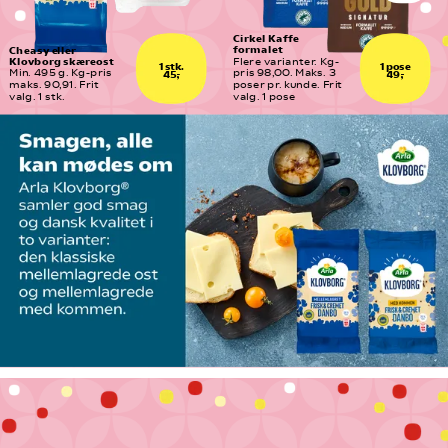
Cirkel Kaffe 
formalet
Cheasy eller 
Klovborg skæreost
Flere varianter. Kg-
1 stk.
1 pose
Min. 495 g. Kg-pris 
pris 98,00. Maks. 3  
45,-
49,-
maks. 90,91. Frit 
poser pr. kunde. Frit 
valg. 1 stk.
valg. 1 pose