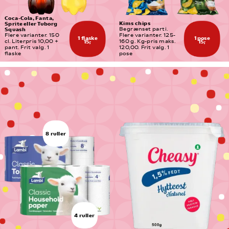
Coca-Cola, Fanta, 
Kims chips
Sprite eller Tuborg 
Squash
Begrænset parti. 
Flere varianter. 150 
Flere varianter. 125-
1 flaske
1 pose
cl. Literpris 10,00 + 
160 g. Kg-pris maks. 
15,-
15,-
pant. Frit valg. 1 
120,00. Frit valg. 1 
flaske
pose
8 ruller
4 ruller