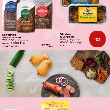
Stryhns 
Schulstad 
leverpostej
Signaturbrød
1 stk.
400 g. Kg-pris 
20,-
750-850 g. Kg-pris 
50,00. Frit valg. 1 
maks. 20,00. Frit 
1 pakke
stk.
valg. 1 pakke
15,-