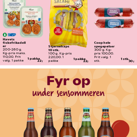
Havets 
fiskefrikadell
Coop hele 
er
spegepølser
Stjernehaps 
10 stk.
200-260 g. 
300 g. Kg-
Kg-pris maks. 
100 g. Kg-pris 
pris 100,00. 
110,00. Frit 
220,00. 1 
Frit valg. 1 
1 pakke
1 pakke
1 stk.
valg. 1 pakke
22,-
pakke
22,-
stk.
30,-