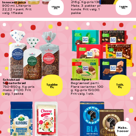
Innocent juice
216 g. Kg-pris 138,89. 
900 ml. Literpris 
Maks. 3  pakker pr. 
1 pakke
1 flaske
30,-
20,-
22,22 + pant. Frit 
kunde. Frit valg. 1 
valg. 1 flaske
pakke
Ritter Sport
Schulstad 
Signaturbrød
Begrænset parti. 
1 pakke
1 stk.
750-850 g. Kg-pris 
Flere varianter. 100 
15,-
15,-
maks. 20,00. Frit 
g. Kg-pris 150,00. 
valg. 1 pakke
Frit valg. 1 stk.
Maks.
3 poser