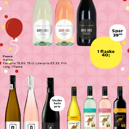
Spar
39
95
1 flaske
40,-
Fuoco
Italien.
Før-pris 79,95. 75 cl. Literpris 53,33. Frit 
valg. 1 flaske
Under
halv
pris