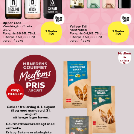
Spar
Spar
59
26
95
95
Upper Case
Yellow Tail
Washington State, 
USA.
Australien.
1 flaske
1 flaske
Før-pris 99,95. 75 cl. 
Før-pris 64,95. 75 cl. 
40,-
40,-
Literpris 53,33. Frit 
Literpris 53,33. Frit 
valg. 1 flaske
valg. 1 flaske
Medlem
s-
rabat
5,-
AUGUST
Gælder fra lørdag d. 1. august
til og med mandag d. 31. 
august
så længe lager haves.
Gourmetknækbrød bagt med 
omtanke
Krispy Bakery er økologiske 