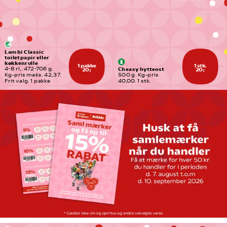
Lambi Classic 
toiletpapir eller 
køkkenrulle
1 pakke
1 stk.
Cheasy hytteost
4-8 rl,. 472-706 g. 
20,-
20,-
Kg-pris maks. 42,37. 
500 g. Kg-pris 
Frit valg. 1 pakke
40,00. 1 stk.