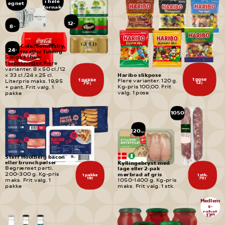
i hele 
egnet 
forpak-
til
ninger
børn
12-
8-
pak
pak
Coca-Cola, Somersby, 
24-
Monster eller Tuborg
pak
Sælges i hele 
forpakninger. Flere 
varianter. 8 x 50 cl./12 
Haribo slikpose
x 33 cl./24 x 25 cl. 
1 pose
1 pakke
Flere varianter. 120 g. 
Literpris maks. 19,95 
12,-
79,-
Kg-pris 100,00. Frit 
+ pant. Frit valg. 1 
valg. 1 pose
pakke
1050
-
1400 
g
1200 
g
Steff Houlberg bacon 
eller brunchpølser
Kyllingebryst med 
Begrænset parti. 
lage eller 2-pak 
mørbrad af gris
200-300 g. Kg-pris 
1 pakke
1 stk.
18,-
79,-
maks. Frit valg. 1 
1050-1400 g. Kg-pris 
pakke
maks. Frit valg. 1 stk.
Medlem
s-
rabat
13
95