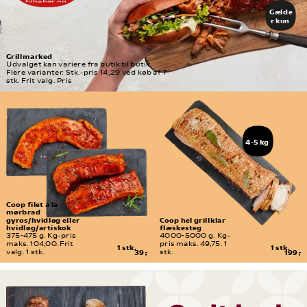
eller 
tilbehør og 
delikates
sammensæt 
Gælde
se-
præcis den menu, 
r kun 
du har lyst til.
afdeling
freda
g d. 
7/8
Grillmarked
Udvalget kan variere fra butik til butik. 
Flere varianter. Stk.-pris 14,29 ved køb af 7 
stk. Frit valg. Pris
4-5 kg
Coop filet a la 
mørbrad 
gyros/hvidløg eller 
Coop hel grillklar 
hvidløg/artiskok
flæskesteg
375-475 g. Kg-pris 
4000-5000 g. Kg-
maks. 104,00. Frit 
pris maks. 49,75. 1 
1 stk.
1 stk.
valg. 1 stk.
39,-
stk.
199,-