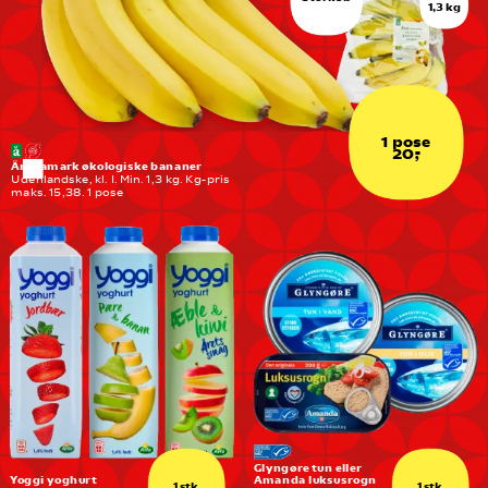
1,3 kg
1 pose
20,-
Änglamark økologiske bananer
Udenlandske, kl. I. Min. 1,3 kg. Kg-pris 
maks. 15,38. 1 pose
Glyngøre tun eller 
Yoggi yoghurt
Amanda luksusrogn
1 stk.
1 stk.