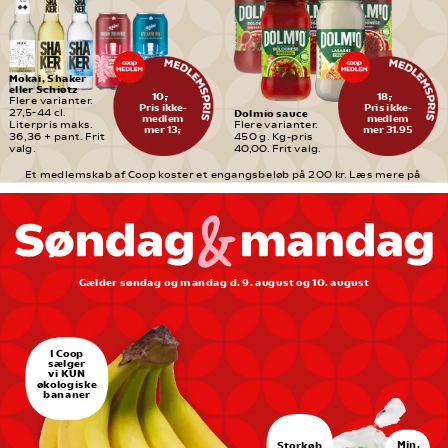
Mokai, Shaker 
eller Schiøtz
10,-
18,-
Flere varianter. 
Pris ikke-
Pris ikke-
Dolmio sauce
27,5-44 cl. 
medlem
medlem
Literpris maks. 
Flere varianter. 
mer 13,-
mer 31.95
36,36 + pant. Frit 
450 g. Kg-pris 
valg.
40,00. Frit valg.
Et medlemskab af Coop koster et engangsbeløb på 200 kr. Læs mere på 
medlem.coop.dk
Gælder søndag og mandag d. 9. august og 10. august
I Coop
sælger
vi KUN
økologiske
bananer
Min.
Storkøb