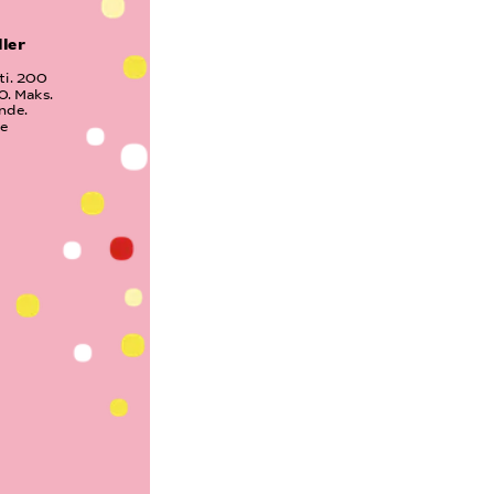
ler 
i. 200 
0. Maks. 
nde. 
ke