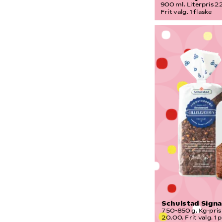
900 ml. Literpris 22
Frit valg. 1 flaske
Schulstad Sign
750-850 g. Kg-pris 
20,00. Frit valg. 1 