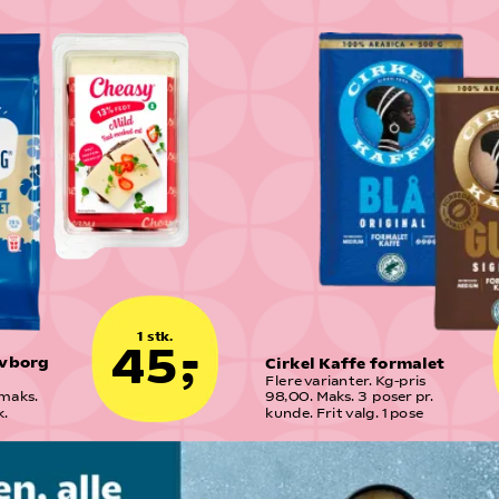
1 stk.
45,-
vborg 
Cirkel Kaffe formalet
Flere varianter. Kg-pris 
maks. 
98,00. Maks. 3  poser pr. 
k.
kunde. Frit valg. 1 pose