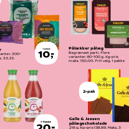
Pålækker pålæg
r
1 pose
10,-
Begrænset parti. Flere 
ianter. 300-
varianter. 80-100 g. Kg-pris 
. 33,33. 
maks. 150,00. Frit valg. 1 pakke
2-pak
Galle & Jessen 
1 flaske
pålægschokolade
20,-
216 g. Kg-pris 138,89. Maks. 3  