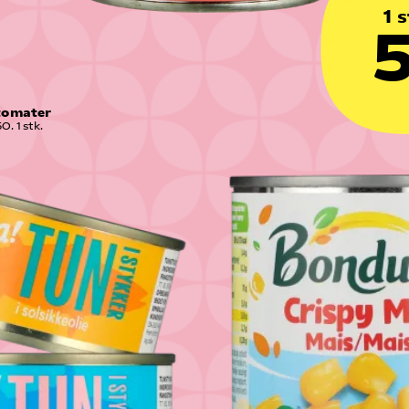
1 s
5
tomater
0. 1 stk.