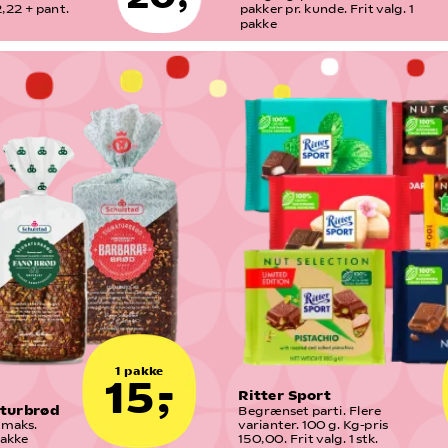
,22 + pant. 
pakker pr. kunde. Frit valg. 1 
pakke
1 pakke
15,-
Ritter Sport
aturbrød
Begrænset parti. Flere 
maks. 
varianter. 100 g. Kg-pris 
pakke
150,00. Frit valg. 1 stk.