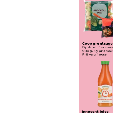
Coop grøntsage
Dybfrost. Flere var
900 g. Kg-pris maks
Frit valg. 1 pose
Innocent juice