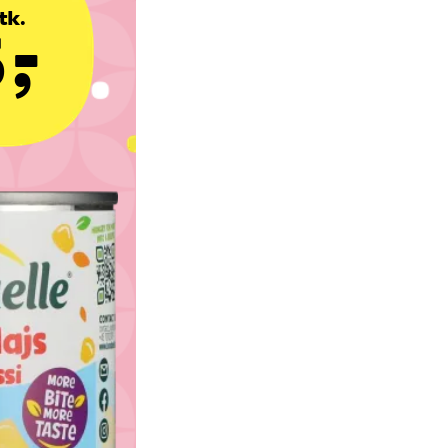
tk.
,-