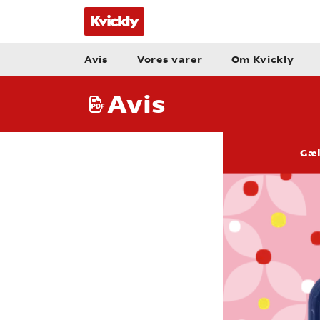
Avis
Vores varer
Om Kvickly
Avis
Gæl