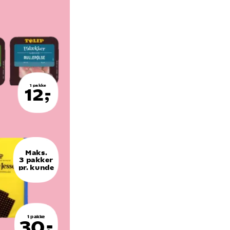
1 pakke
12,-
Maks.
3 pakker
pr. kunde
1 pakke
30,-