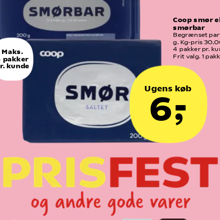
Coop smør el
smørbar
Begrænset part
g. Kg-pris 30,0
4  pakker pr. ku
Maks.
Frit valg. 1 pak
 pakker
r. kunde
Ugens køb
6,-