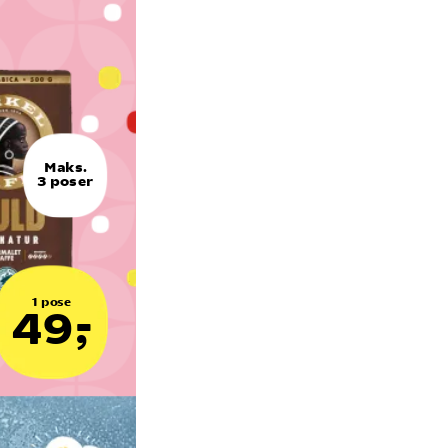
Maks.
3 poser
1 pose
49,-