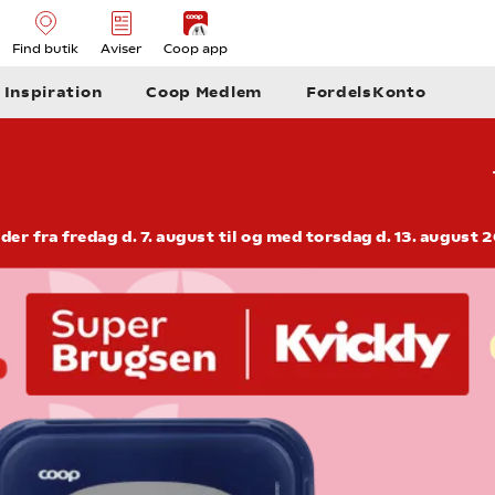
Find butik
Aviser
Coop app
Inspiration
Coop Medlem
FordelsKonto
der fra fredag d. 7. august til og med torsdag d. 13. august 