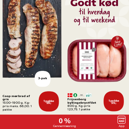
3-pak
Coop mørbrad af 
gris
Frijsenborg 
1 pakke
1 pakke
kyllingebrystfilet
1500-1900 g. Kg-
99,-
99,-
800 g. Kg-pris 
pris maks. 66,00. 1 
123,75. 1 pakke
pakke
0 %
Gennemlæsning
App