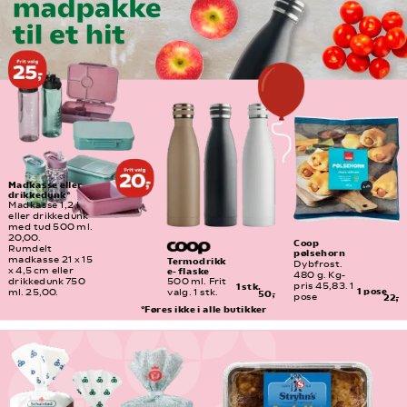
Madkasse eller 
drikkedunk*
Madkasse 1,2 l 
eller drikkedunk 
med tud 500 ml. 
20,00.
Coop 
Rumdelt 
pølsehorn
madkasse 21 x 15 
Termodrikk
Dybfrost. 
e- flaske
x 4,5 cm eller 
480 g. Kg-
drikkedunk 750 
500 ml. Frit 
pris 45,83. 1 
1 stk.
1 pose
ml. 25,00.
valg. 1 stk.
50,-
pose
22,-
*Føres ikke i alle butikker