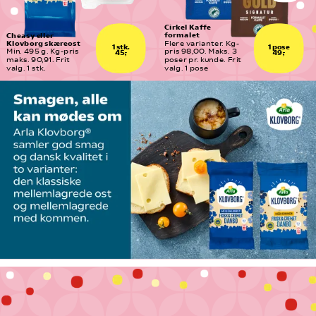
Cirkel Kaffe 
formalet
Cheasy eller 
Klovborg skæreost
Flere varianter. Kg-
1 stk.
1 pose
Min. 495 g. Kg-pris 
pris 98,00. Maks. 3  
45,-
49,-
maks. 90,91. Frit 
poser pr. kunde. Frit 
valg. 1 stk.
valg. 1 pose