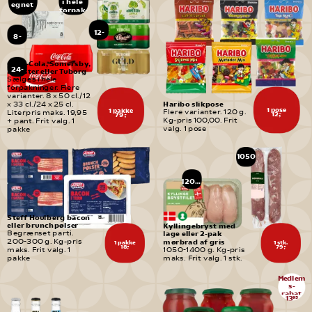
i hele 
egnet 
forpak-
til
ninger
børn
12-
8-
pak
pak
Coca-Cola, Somersby, 
24-
Monster eller Tuborg
pak
Sælges i hele 
forpakninger. Flere 
varianter. 8 x 50 cl./12 
Haribo slikpose
x 33 cl./24 x 25 cl. 
1 pose
1 pakke
Flere varianter. 120 g. 
Literpris maks. 19,95 
12,-
79,-
Kg-pris 100,00. Frit 
+ pant. Frit valg. 1 
valg. 1 pose
pakke
1050
-
1400 
g
1200 
g
Steff Houlberg bacon 
eller brunchpølser
Kyllingebryst med 
Begrænset parti. 
lage eller 2-pak 
mørbrad af gris
200-300 g. Kg-pris 
1 pakke
1 stk.
18,-
79,-
maks. Frit valg. 1 
1050-1400 g. Kg-pris 
pakke
maks. Frit valg. 1 stk.
Medlem
s-
rabat
13
95