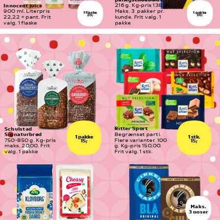
Innocent juice
216 g. Kg-pris 138,89. 
900 ml. Literpris 
Maks. 3  pakker pr. 
1 pakke
1 flaske
30,-
20,-
22,22 + pant. Frit 
kunde. Frit valg. 1 
valg. 1 flaske
pakke
Ritter Sport
Schulstad 
Signaturbrød
Begrænset parti. 
1 pakke
1 stk.
750-850 g. Kg-pris 
Flere varianter. 100 
15,-
15,-
maks. 20,00. Frit 
g. Kg-pris 150,00. 
valg. 1 pakke
Frit valg. 1 stk.
Maks.
3 poser