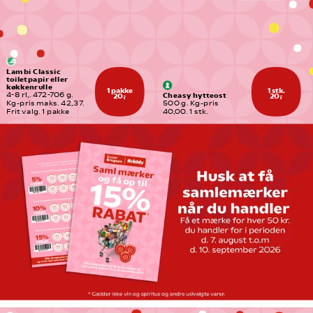
Lambi Classic 
toiletpapir eller 
køkkenrulle
1 pakke
1 stk.
Cheasy hytteost
4-8 rl,. 472-706 g. 
20,-
20,-
Kg-pris maks. 42,37. 
500 g. Kg-pris 
Frit valg. 1 pakke
40,00. 1 stk.