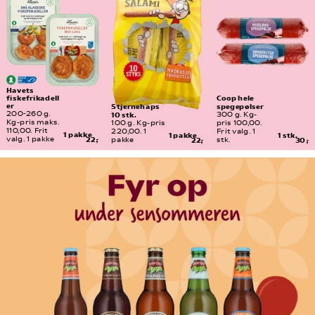
Havets 
fiskefrikadell
Coop hele 
er
spegepølser
Stjernehaps 
10 stk.
200-260 g. 
300 g. Kg-
Kg-pris maks. 
100 g. Kg-pris 
pris 100,00. 
110,00. Frit 
220,00. 1 
Frit valg. 1 
1 pakke
1 pakke
1 stk.
valg. 1 pakke
22,-
pakke
22,-
stk.
30,-