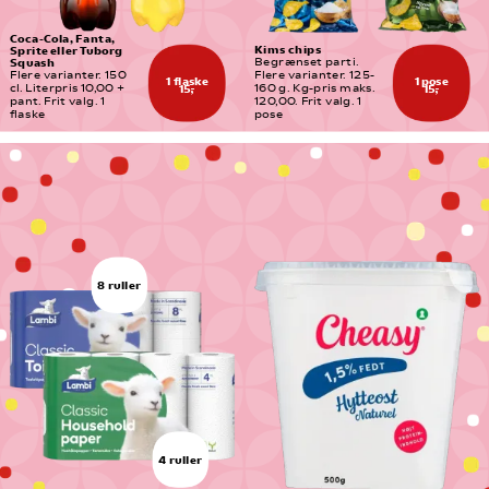
Coca-Cola, Fanta, 
Kims chips
Sprite eller Tuborg 
Squash
Begrænset parti. 
Flere varianter. 150 
Flere varianter. 125-
1 flaske
1 pose
cl. Literpris 10,00 + 
160 g. Kg-pris maks. 
15,-
15,-
pant. Frit valg. 1 
120,00. Frit valg. 1 
flaske
pose
8 ruller
4 ruller