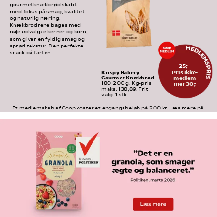
gourmetknækbrød skabt 
med fokus på smag, kvalitet 
og naturlig næring. 
Knækbrødrene bages med 
nøje udvalgte kerner og korn, 
som giver en fyldig smag og 
sprød tekstur. Den perfekte 
snack på farten.
25,-
Pris ikke-
Krispy Bakery 
Gourmet Knækbrød
medlem
mer 30,-
180-200 g. Kg-pris 
maks. 138,89. Frit 
valg. 1 stk.
Et medlemskab af Coop koster et engangsbeløb på 200 kr. Læs mere på 
medlem.coop.dk