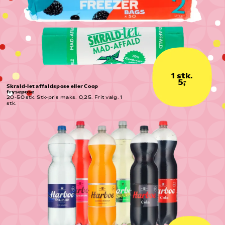
1 stk.
5,-
Skrald-let affaldspose eller Coop 
frysepose
20-50 stk. Stk-pris maks.  0,25. Frit valg. 1 
stk.