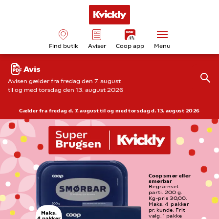
Find butik
Aviser
Coop app
Menu
Avis
Avisen gælder fra fredag den 7. august
til og med torsdag den 13. august 2026
Gælder fra fredag d. 7. august til og med torsdag d. 13. august 2026
Coop smør eller 
smørbar
Begrænset 
parti. 200 g. 
Kg-pris 30,00. 
Maks. 4  pakker 
pr. kunde. Frit 
Maks.
valg. 1 pakke
4 pakker