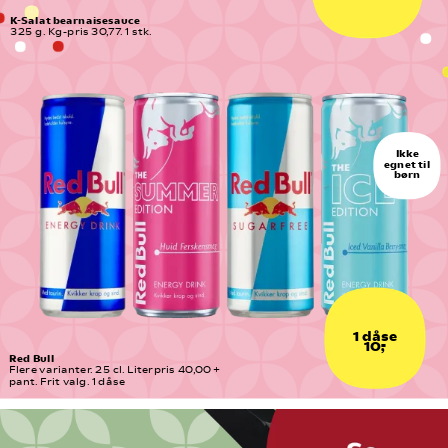
K-Salat bearnaisesauce
325 g. Kg-pris 30,77. 1 stk.
Ikke
egnet til
børn
1 dåse
10,-
Red Bull
Flere varianter. 25 cl. Literpris 40,00 + 
pant. Frit valg. 1 dåse