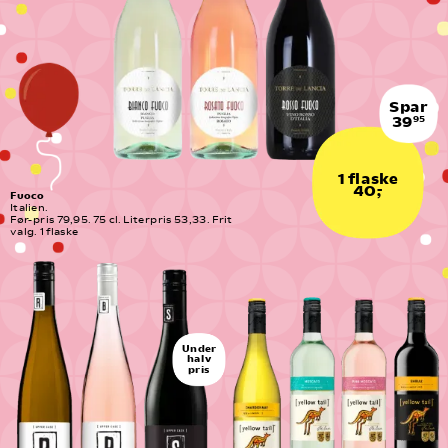
Spar
39
95
1 flaske
40,-
Fuoco
Italien.
Før-pris 79,95. 75 cl. Literpris 53,33. Frit 
valg. 1 flaske
Under
halv
pris