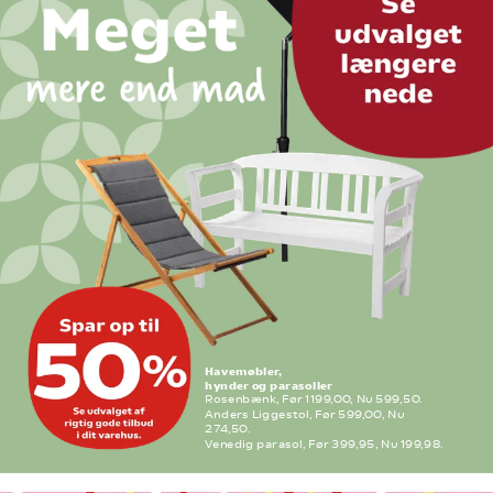
Havemøbler,
hynder og parasoller
Rosenbænk, Før 1199,00, Nu 599,50.
Anders Liggestol, Før 599,00, Nu 
274,50.
Venedig parasol, Før 399,95, Nu 199,98. 
Flere varianter. Frit valg.