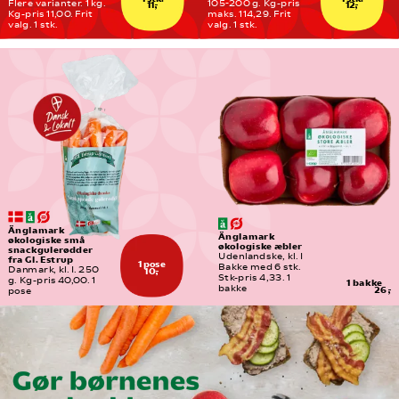
Flere varianter. 1 kg. 
105-200 g. Kg-pris 
11,-
12,-
Kg-pris 11,00. Frit 
maks. 114,29. Frit 
valg. 1 stk.
valg. 1 stk.
Änglamark 
Änglamark 
økologiske små 
økologiske æbler
snackgulerødder 
Udenlandske, kl. I
fra Gl. Estrup
1 pose
Bakke med 6 stk. 
Danmark, kl. I. 250 
10,-
Stk-pris 4,33. 1 
g. Kg-pris 40,00. 1 
1 bakke
bakke
26,-
pose