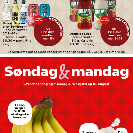
Mokai, Shaker 
eller Schiøtz
10,-
18,-
Flere varianter. 
Pris ikke-
Pris ikke-
Dolmio sauce
27,5-44 cl. 
medlem
medlem
Literpris maks. 
Flere varianter. 
mer 13,-
mer 31.95
36,36 + pant. Frit 
450 g. Kg-pris 
valg.
40,00. Frit valg.
Et medlemskab af Coop koster et engangsbeløb på 200 kr. Læs mere på 
medlem.coop.dk
Gælder søndag og mandag d. 9. august og 10. august
I Coop
sælger
vi KUN
økologiske
bananer
Min.
Storkøb