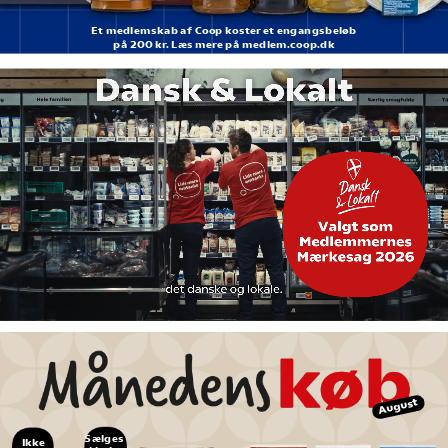
Et medlemskab af Coop koster et engangsbeløb
på 200 kr. Læs mere på medlem.coop.dk
August
Sælges 
Ikke