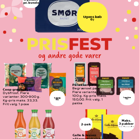
pr. kunde
Ugens køb
6,-
Pålækker pålæg
Begrænset parti. 
Coop grøntsager
Flere varianter. 80-
Dybfrost. Flere 
100 g. Kg-pris maks. 
varianter. 300-900 g. 
1 pakke
1 pose
12,-
150,00. Frit valg. 1 
10,-
Kg-pris maks. 33,33. 
pakke
Frit valg. 1 pose
Maks.
3 pakker
2-pak
pr. kunde
Galle & Jessen 
pålægschokolade