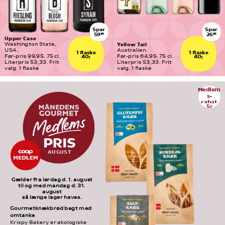
Spar
Spar
59
26
95
95
Upper Case
Yellow Tail
Washington State, 
USA.
Australien.
1 flaske
1 flaske
Før-pris 99,95. 75 cl. 
Før-pris 64,95. 75 cl. 
40,-
40,-
Literpris 53,33. Frit 
Literpris 53,33. Frit 
valg. 1 flaske
valg. 1 flaske
Medlem
s-
rabat
5,-
AUGUST
Gælder fra lørdag d. 1. august
til og med mandag d. 31. 
august
så længe lager haves.
Gourmetknækbrød bagt med 
omtanke
Krispy Bakery er økologiske 