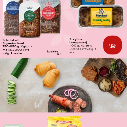
Stryhns 
Schulstad 
leverpostej
Signaturbrød
1 stk.
400 g. Kg-pris 
20,-
750-850 g. Kg-pris 
50,00. Frit valg. 1 
maks. 20,00. Frit 
1 pakke
stk.
valg. 1 pakke
15,-