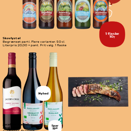
1 flaske
10,-
Skovlyst øl
Begrænset parti. Flere varianter. 50 cl. 
Literpris 20,00 + pant. Frit valg. 1 flaske
Nyhed
Jacob´s Creek eller 
Spar
Änglamark
19
95