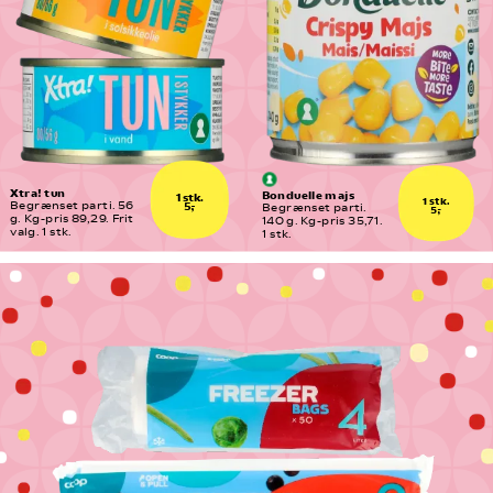
Xtra! tun
Bonduelle majs
1 stk.
1 stk.
5,-
Begrænset parti. 56 
Begrænset parti. 
5,-
g. Kg-pris 89,29. Frit 
140 g. Kg-pris 35,71. 
valg. 1 stk.
1 stk.