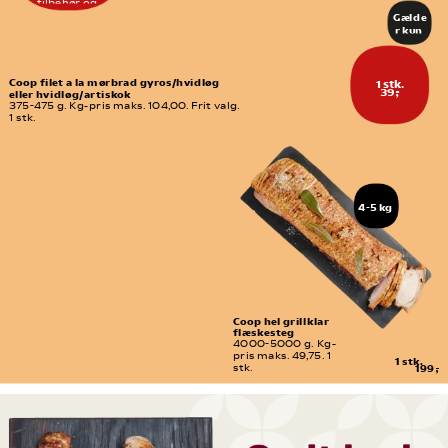
eller 
tilbehør og 
delikates
sammensæt 
Gælde
se-
præcis den menu, 
r kun 
du har lyst til.
afdeling
freda
g d. 
7/8
Coop filet a la mørbrad gyros/hvidløg 
1 stk.
39,-
eller hvidløg/artiskok
375-475 g. Kg-pris maks. 104,00. Frit valg. 
1 stk.
4-5 kg
Coop hel grillklar 
flæskesteg
4000-5000 g. Kg-
pris maks. 49,75. 1 
1 stk.
stk.
199,-