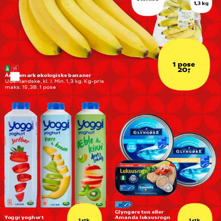
1,3 kg
1 pose
20,-
Änglamark økologiske bananer
Udenlandske, kl. I. Min. 1,3 kg. Kg-pris 
maks. 15,38. 1 pose
Glyngøre tun eller 
Yoggi yoghurt
Amanda luksusrogn
1 stk.
1 stk.