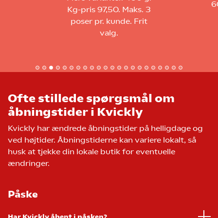
600 g. Kg-pris 81,67. Frit
s. 3
valg.
Frit
Ofte stillede spørgsmål om
åbningstider i Kvickly
Kvickly har ændrede åbningstider på helligdage og
ved højtider. Åbningstiderne kan variere lokalt, så
husk at tjekke din lokale butik for eventuelle
ændringer.
Påske
Har Kvickly åbent i påsken?